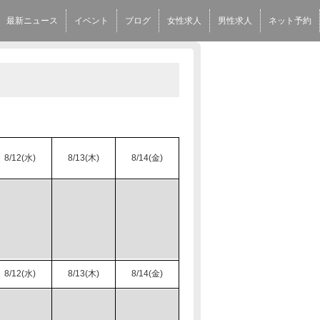
最新ニュース
イベント
ブログ
女性求人
男性求人
ネット予約
8/12(水)
8/13(木)
8/14(金)
8/12(水)
8/13(木)
8/14(金)