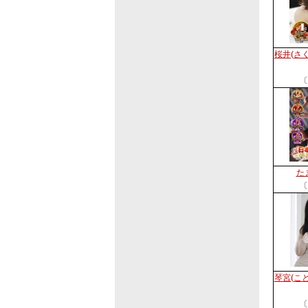
桜井(さ
〔
た
〔
琴宮(こ
〔