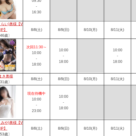
09:30
-
16:30
くらい)奥様【V
IP】
8/8(土)
8/9(日)
8/10(月)
8/11(火)
46歳〕
次回11:30～
10:00
10:00
10:00
-
-
-
18:00
18:00
18:00
まき奥様
8/8(土)
8/9(日)
8/10(月)
8/11(火)
31歳〕
現在待機中
10:00
10:00
-
-
18:00
23:00
とみや)奥様【V
IP】
8/8(土)
8/9(日)
8/10(月)
8/11(火)
53歳〕