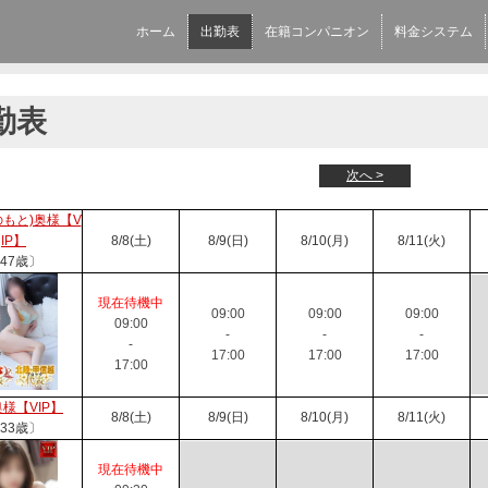
ホーム
出勤表
在籍コンパニオン
料金システム
勤表
次へ >
のもと)奥様【V
IP】
8/8(土)
8/9(日)
8/10(月)
8/11(火)
47歳〕
現在待機中
09:00
09:00
09:00
09:00
-
-
-
-
17:00
17:00
17:00
17:00
様【VIP】
8/8(土)
8/9(日)
8/10(月)
8/11(火)
33歳〕
現在待機中