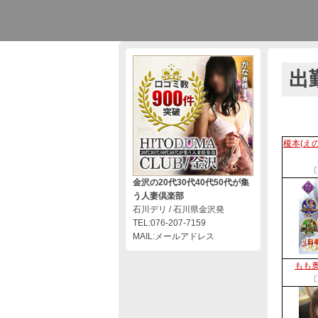
出
榎本(え
〔
金沢の20代30代40代50代が集
う人妻倶楽部
石川デリ / 石川県金沢発
TEL:076-207-7159
MAIL:メールアドレス
もも奥
〔