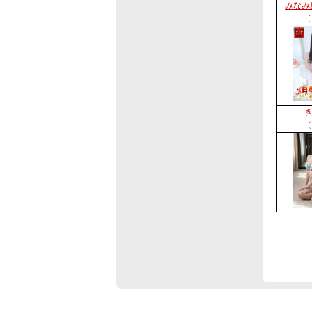
みなみ
〔
〔