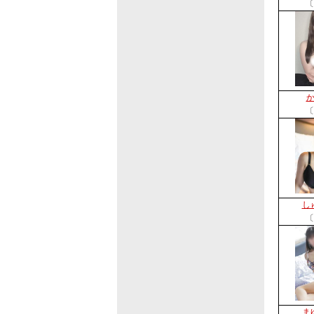
〔
〔
し
〔
ま