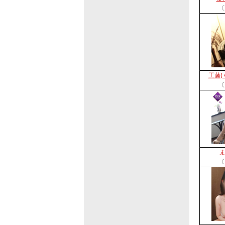
〔
工藤(
〔
〔