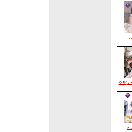
〔
空条(く
〔
か